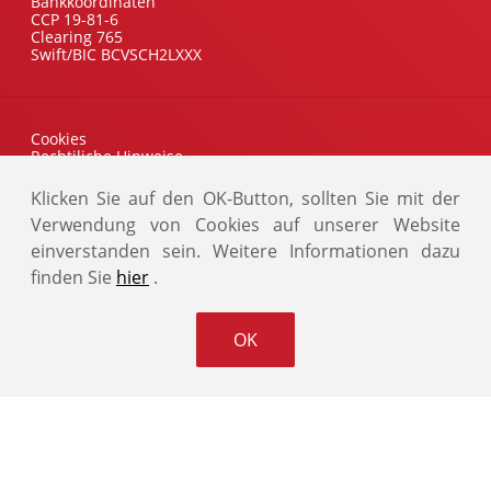
Bankkoordinaten
CCP 19-81-6
Clearing 765
Swift/BIC BCVSCH2LXXX
Cookies
Rechtiliche Hinweise
Datenschutzrichtlinien
Klicken Sie auf den OK-Button, sollten Sie mit der
© 2026 WKB. Alle Rechte vorbehalten.
Verwendung von Cookies auf unserer Website
einverstanden sein. Weitere Informationen dazu
finden Sie
hier
.
OK